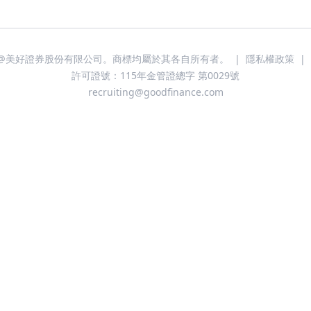
@美好證券股份有限公司。商標均屬於其各自所有者。
|
隱私權政策
|
許可證號：115年金管證總字 第0029號
recruiting@goodfinance.com